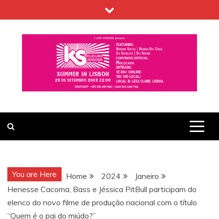
Skip
to
content
You are Here
Home
2024
Janeiro
Henesse Cacoma, Bass e Jéssica PitBull participam do
elenco do novo filme de produção nacional com o título
“Quem é o pai do miúdo?”