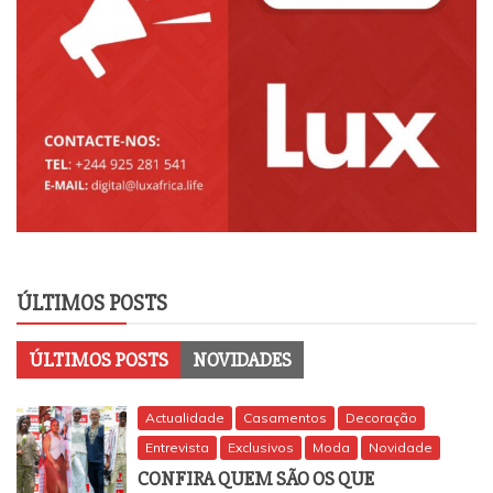
ÚLTIMOS POSTS
ÚLTIMOS POSTS
NOVIDADES
Actualidade
Casamentos
Decoração
Entrevista
Exclusivos
Moda
Novidade
CONFIRA QUEM SÃO OS QUE