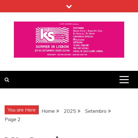
Skip
to
content
You are Here
Home
2025
Setembro
Page 2